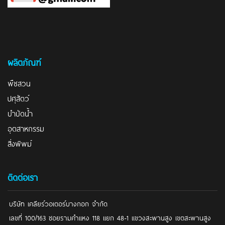
ผลิตภัณฑ์
พืชสวน
ปศุสัตว์
บำบัดน้ำ
อุตสาหกรรม
สิ่งพิพม์
ติดต่อเรา
บริษัท เคลียร์วอเตอร์บางกอก จำกัด
เลขที่ 100/163 ซอยรามคำแหง 118 แยก 48-1 แขวงสะพานสูง เขตสะพานสูง